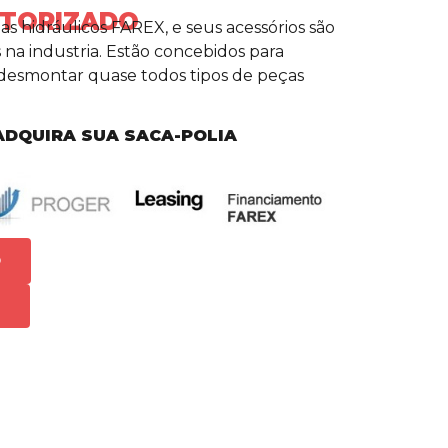
OTORIZADO
as hidráulicos FAREX, e seus acessórios são
 na industria. Estão concebidos para
e desmontar quase todos tipos de peças
ADQUIRA SUA SACA-POLIA
O