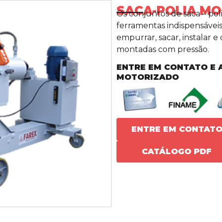
SACA-POLIA M
Os conjuntos de saca – poli
ferramentas indispensáveis
empurrar, sacar, instalar 
montadas com pressão.
ENTRE EM CONTATO E 
MOTORIZADO
ENTRE EM CONTAT
CATÁLOGO PDF