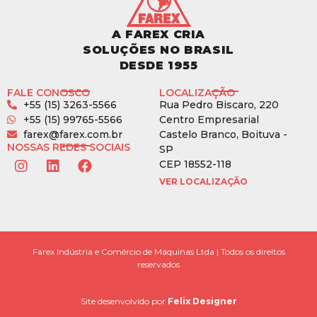
A FAREX CRIA
SOLUÇÕES NO BRASIL
DESDE 1955
FALE CONOSCO
LOCALIZAÇÃO
+55 (15) 3263-5566
Rua Pedro Biscaro, 220
+55 (15) 99765-5566
Centro Empresarial
farex@farex.com.br
Castelo Branco, Boituva -
NOSSAS REDES SOCIAIS
SP
CEP 18552-118
VER LOCALIZAÇÃO
Farex Indústria e Comércio de Máquinas Ltda | Todos os direitos
reservados
Site desenvolvido por
Felix Designer