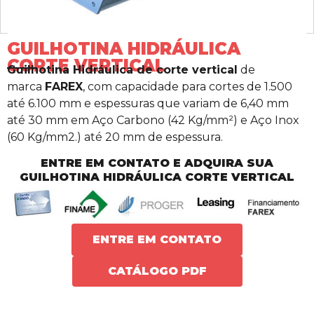
GUILHOTINA HIDRÁULICA
CORTE VERTICAL
Guilhotina Hidráulica de corte vertical
de
marca
FAREX
, com capacidade para cortes de 1.500
até 6.100 mm e espessuras que variam de 6,40 mm
até 30 mm em Aço Carbono (42 Kg/mm²) e Aço Inox
(60 Kg/mm2.) até 20 mm de espessura.
ENTRE EM CONTATO E ADQUIRA SUA
GUILHOTINA HIDRÁULICA CORTE VERTICAL
ENTRE EM CONTATO
CATÁLOGO PDF